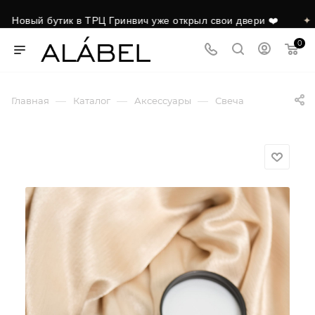
Новый бутик в ТРЦ Гринвич уже открыл свои двери ❤️
✦
0
—
—
—
Главная
Каталог
Аксессуары
Свеча