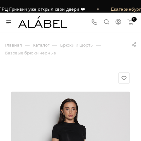
 Гринвич уже открыл свои двери ❤️
✦
Екатеринбург!
0
—
—
—
Главная
Каталог
Брюки и шорты
Базовые брюки черные