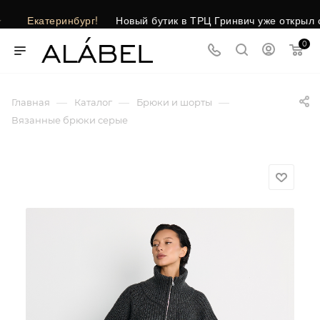
Екатеринбург!
Новый бутик в ТРЦ Гринвич уже открыл свои
0
—
—
—
Главная
Каталог
Брюки и шорты
Вязанные брюки серые