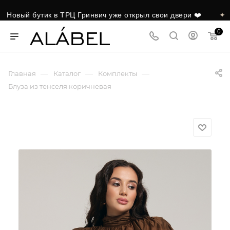
вый бутик в ТРЦ Гринвич уже открыл свои двери ❤️
✦
0
—
—
—
Главная
Каталог
Комплекты
Блуза из тенселя коричневая