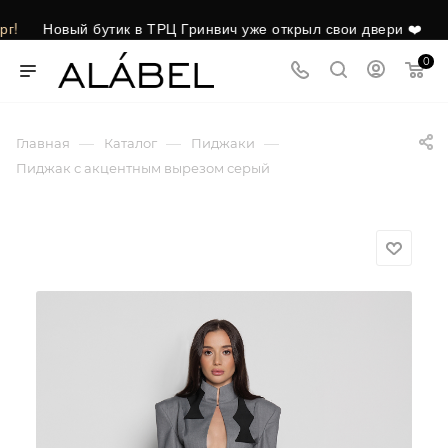
Новый бутик в ТРЦ Гринвич уже открыл свои двери ❤️
✦
0
—
—
—
Главная
Каталог
Пиджаки
Пиджак с акцентным вырезом серый