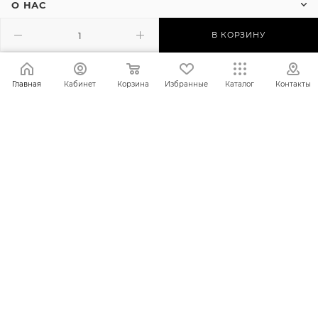
О НАС
В КОРЗИНУ
ПОКУПАТЕЛЯМ
Главная
Кабинет
Корзина
Избранные
Каталог
Контакты
+7 932 614-70-43
alabel.su@ya.ru