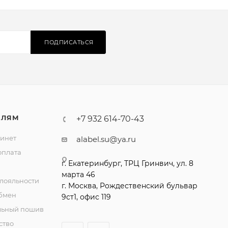
ПОДПИСАТЬСЯ
ЕЛЯМ
+7 932 614-70-43
инет
alabel.su@ya.ru
оплата
лояльности
обмен
льный пошив
ство