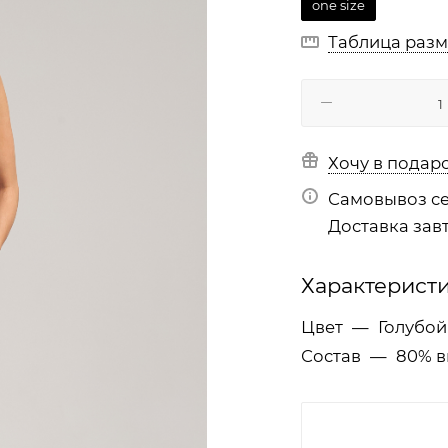
one size
Таблица раз
Хочу в подар
Самовывоз се
Доставка завт
Характерист
Цвет
—
Голубой
Состав
—
80% в