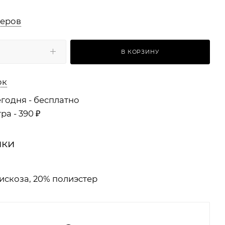
меров
В КОРЗИНУ
ок
годня - бесплатно
ра - 390 ₽
ики
искоза, 20% полиэстер