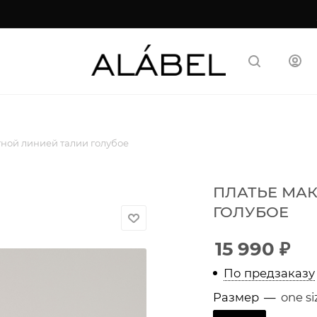
✦
Екатер
тной линией талии голубое
ПЛАТЬЕ МАК
ГОЛУБОЕ
15 990
₽
По предзаказу
Размер
—
one si