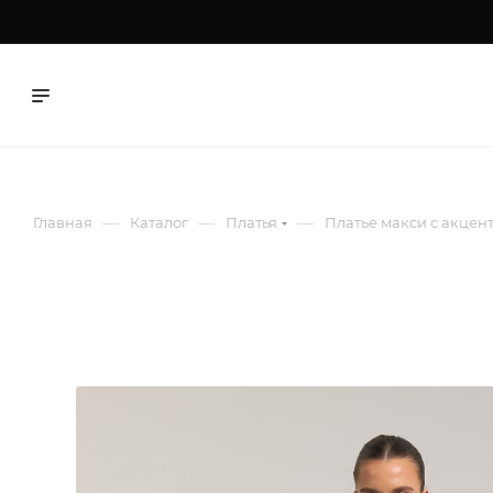
—
—
—
Главная
Каталог
Платья
Платье макси с акцен