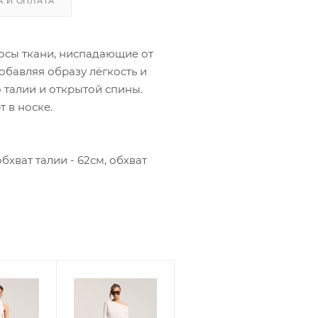
А И ОПЛАТА
осы ткани, ниспадающие от
обавляя образу лёгкость и
о талии и открытой спины.
 в носке.
бхват талии - 62см, обхват