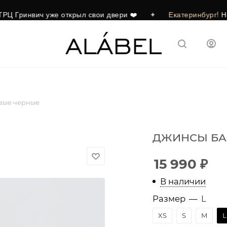
ч уже открыл свои двери ❤️
✦
Екатеринбург!
Новый бутик
вые черные
ДЖИНСЫ БА
15 990
₽
В наличии
Размер
—
L
XS
S
M
L