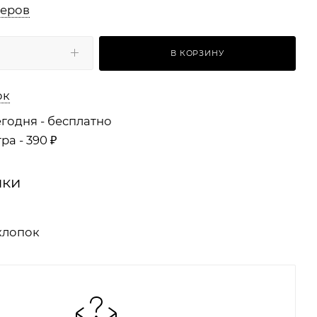
меров
В КОРЗИНУ
ок
годня - бесплатно
ра - 390 ₽
ики
хлопок