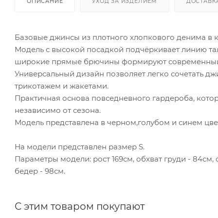
ОПИСАНИЕ
УХОД ЗА ИЗДЕЛИЕМ
ДОСТАВК
Базовые джинсы из плотного хлопкового денима в к
Модель с высокой посадкой подчёркивает линию та
широкие прямые брючины формируют современный 
Универсальный дизайн позволяет легко сочетать дж
трикотажем и жакетами.
Практичная основа повседневного гардероба, котор
независимо от сезона.
Модель представлена в черном,голубом и синем цве
На модели представлен размер S.
Параметры модели: рост 169см, обхват груди - 84см, о
бедер - 98см.
С этим товаром покупают