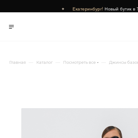
✦
Екатеринбург!
Новый бутик в ТРЦ Гринви
—
—
—
Главная
Каталог
Посмотреть все
Джинсы базо