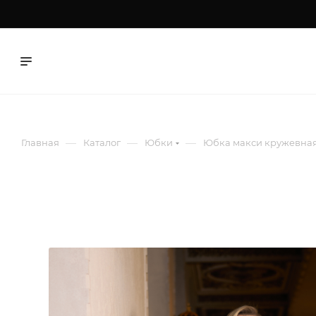
—
—
—
Главная
Каталог
Юбки
Юбка макси кружевная