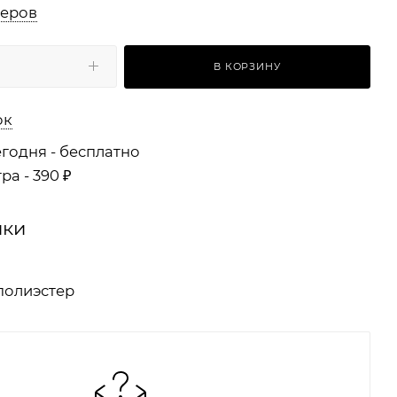
меров
В КОРЗИНУ
ок
годня - бесплатно
ра - 390 ₽
ики
полиэстер