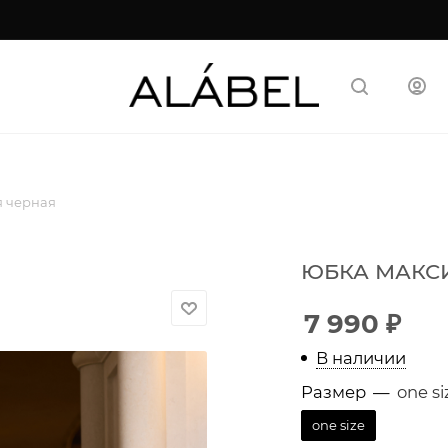
 черная
ЮБКА МАКС
7 990
₽
В наличии
Размер
—
one si
one size