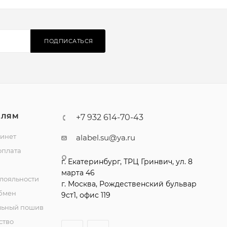
ПОДПИСАТЬСЯ
ЕЛЯМ
+7 932 614-70-43
инет
alabel.su@ya.ru
оплата
лояльности
обмен
льный пошив
ство