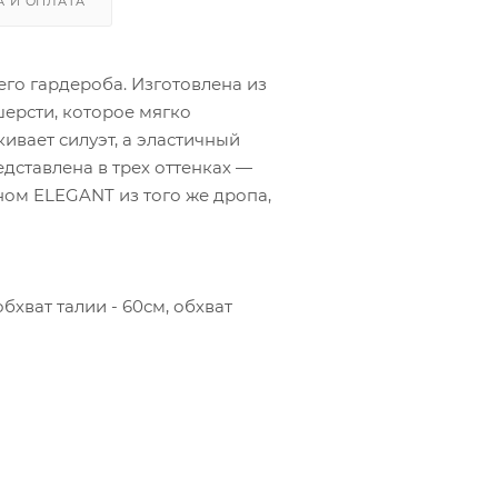
А И ОПЛАТА
о гардероба. Изготовлена из
шерсти, которое мягко
ивает силуэт, а эластичный
дставлена в трех оттенках —
аном ELEGANT из того же дропа,
бхват талии - 60см, обхват