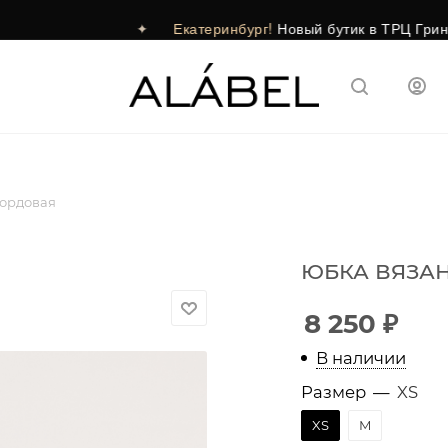
✦
Екатеринбург!
Новый бутик в ТРЦ Гринвич уже 
ордовая
ЮБКА ВЯЗА
8 250
₽
В наличии
Размер
—
XS
XS
M