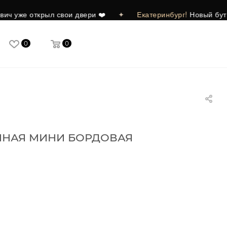
открыл свои двери ❤️
✦
Екатеринбург!
Новый бутик в ТРЦ
0
0
ННАЯ МИНИ БОРДОВАЯ