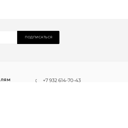
ПОДПИСАТЬСЯ
ЕЛЯМ
+7 932 614-70-43
инет
alabel.su@ya.ru
оплата
лояльности
обмен