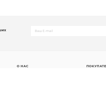
ших
О НАС
ПОКУПАТ
О бренде
Личный каб
Политика обработки персональных
Доставка и 
данных
Оплата
Публичная оферта
Программа 
Согласие на обработку
Возврат и 
персональных данных