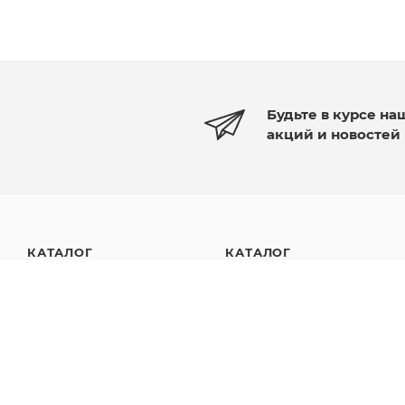
Будьте в курсе на
акций и новостей
КАТАЛОГ
КАТАЛОГ
КОМПАНИЯ
Посмотреть все
Верхняя одежда
КОНТАКТЫ
Комплекты
ДОКУМЕНТЫ
Платья
Кардиганы и свитеры