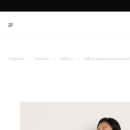
—
—
—
Главная
Каталог
Юбки
Юбка вязанная мини б