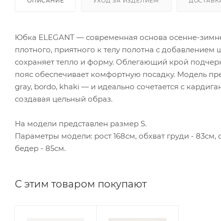
ОПИСАНИЕ
УХОД ЗА ИЗДЕЛИЕМ
ДОСТАВК
Юбка ELEGANT — современная основа осенне-зимнег
плотного, приятного к телу полотна с добавлением 
сохраняет тепло и форму. Облегающий крой подчерк
пояс обеспечивает комфортную посадку. Модель пре
gray, bordo, khaki — и идеально сочетается с кардиг
создавая цельный образ.
На модели представлен размер S.
Параметры модели: рост 168см, обхват груди - 83см, о
бедер - 85см.
С этим товаром покупают