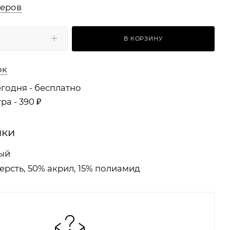
меров
В КОРЗИНУ
ок
годня - бесплатно
ра - 390 ₽
ики
ый
ерсть, 50% акрил, 15% полиамид