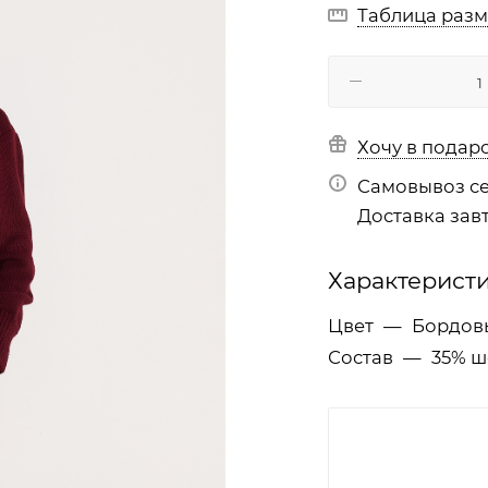
Таблица раз
Хочу в подар
Самовывоз се
Доставка завт
Характерист
Цвет
—
Бордов
Состав
—
35% ш